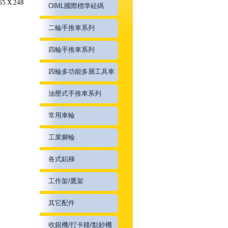
5 X 248
OlML國際標準砝碼
二輪手推車系列
四輪手推車系列
四輪多功能多層工具車
油壓式手推車系列
常用車輪
工業腳輪
各式鋁梯
工作架/鷹架
其它配件
收銀機/打卡鐘/點鈔機