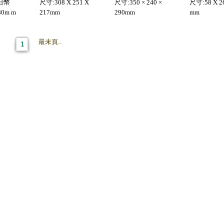
日幣
尺寸:308 X 251 X
尺寸:350 × 240 ×
尺寸:58 X 26
80m m
217mm
290mm
mm
最未頁..
1