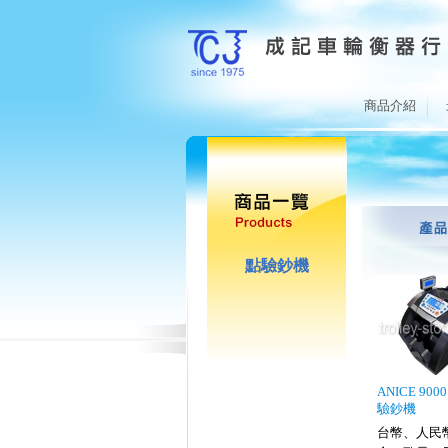
商品介紹
點驗鈔機
ANICE 90
驗鈔機
台幣、人民