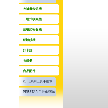
收據機收銀機
二䏈式收銀機
三䏈式收銀機
點驗鈔機
打卡鐘
收銀櫃
商品配件
K.T.L系列工具手推車
PRESTAR 手推車/腳輪