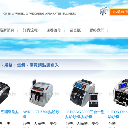
已購買清
最新消息
訂購流程
保養維修
留言版
聯絡我們
00 五國幣別點
ANICE GT-5700點驗鈔
PAIYANG 8900三合一型
LITON DP
機
點驗鈔機/點鈔機
驗鈔機
幣、 美
台幣、人民幣、 美金
台幣、人民幣、美金
台幣