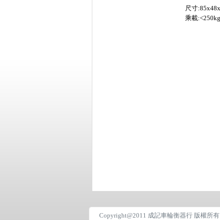
尺寸:85x48x
乘載:<250k
Copyright@2011 成記車輪衡器行 版權所