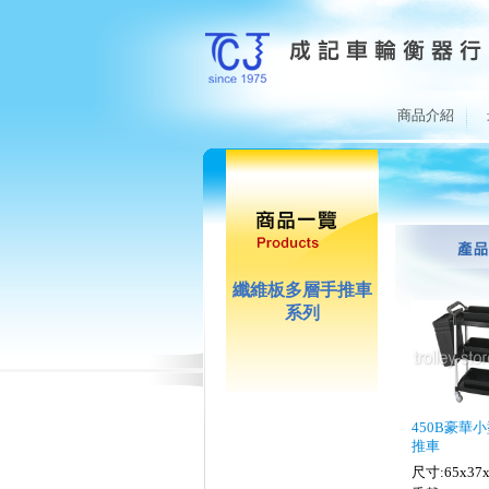
商品介紹
纖維板多層手推車
系列
450B豪華
推車
尺寸:65x37x