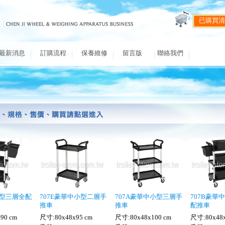
已購買清
最新消息
訂購流程
保養維修
留言版
聯絡我們
小型三層全配
707E豪華中小型二層手
707A豪華中小型三層手
707B豪華
推車
推車
配推車
90 cm
尺寸:80x48x95 cm
尺寸:80x48x100 cm
尺寸:80x48x