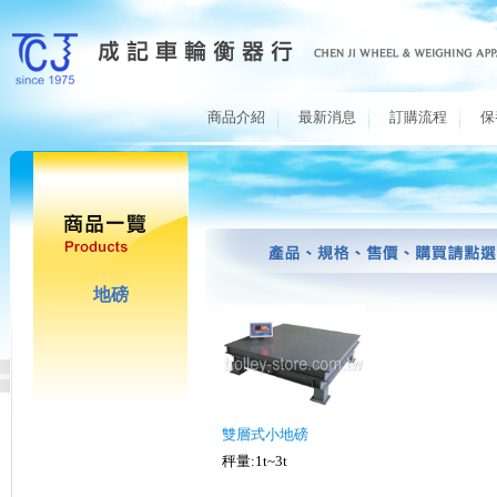
商品介紹
最新消息
訂購流程
保
地磅
雙層式小地磅
秤量:1t~3t