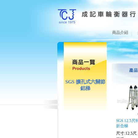
商品介紹
SGS 擴孔式六關節
鋁梯
SGS 12.
折合梯
尺寸:12.5尺