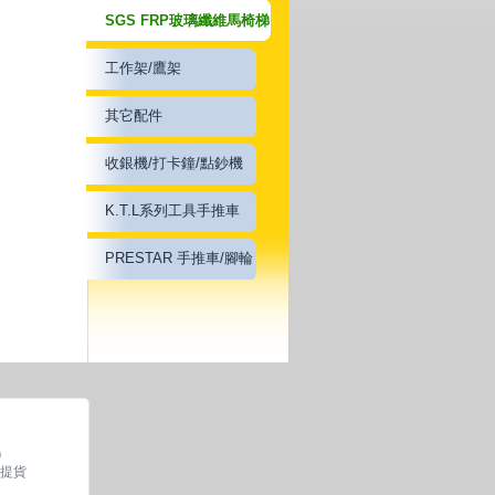
SGS FRP玻璃纖維馬椅梯
工作架/鷹架
其它配件
收銀機/打卡鐘/點鈔機
K.T.L系列工具手推車
PRESTAR 手推車/腳輪
0
約提貨