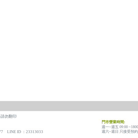
有‧請勿翻印
門市營業時間:
週一~週五 09:00 ~180
77 LINE ID ：23313033
週六~週日 只接受預